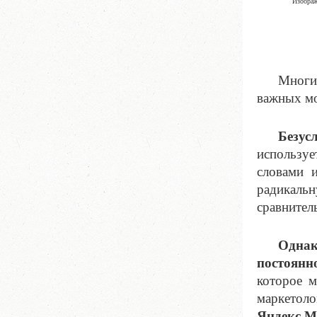
Изображе
Многи
важных мо
Безус
используе
словами 
радикаль
сравнител
Однак
постоянн
которое 
маркетоло
Яндекс.М