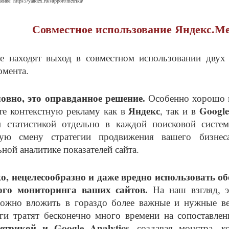
ние: https://yandex.ru/support/metrika/
Совместное использование Яндекс.Мет
е находят выход в совместном использовании двух с
мента.
ловно, это оправданное решение.
Особенно хорошо им
Яндекс
Google
те контекстную рекламу как в
, так и в
и статистикой отдельно в каждой поисковой систе
ную смену стратегии продвижения вашего бизнес
ьной аналитике показателей сайта.
о, нецелесообразно и даже вредно использовать об
ого мониторинга ваших сайтов.
На наш взгляд, э
можно вложить в гораздо более важные и нужные ве
ги тратят бесконечно много времени на сопоставле
етрикой и Google Analytics
, создавая монстра, 