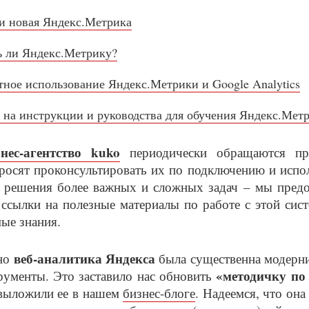
 и новая Яндекс.Метрика
ь ли Яндекс.Метрику?
ное использование Яндекс.Метрики и Google Analytics
 на инструкции и руководства для обучения Яндекс.Мет
знес-агентство kuko
периодически обращаются пре
росят проконсультировать их по подключению и исп
 решения более важных и сложных задач – мы предо
ссылки на полезные материалы по работе с этой си
ые знания.
веб-аналитика Яндекса
но
была существенна модерни
«методичку по
рументы. Это заставило нас обновить
выложили ее в нашем
бизнес-блоге
. Надеемся, что она