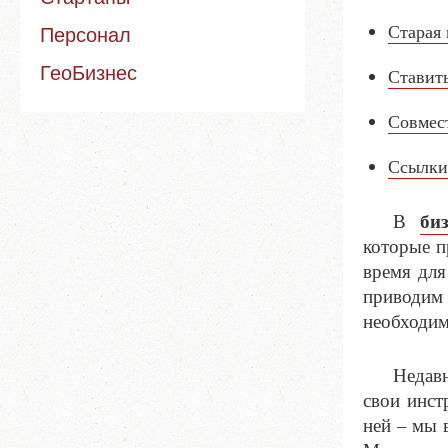
Старая
Персонал
ГеоБизнес
Ставит
Совмест
Ссылки
би
В
которые п
время для
приводим 
необходим
Недав
свои инст
ней – мы 