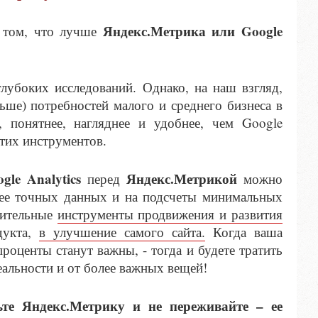
Яндекс.Метрика или Google
о том, что лучше
лубоких исследований. Однако, на наш взгляд,
ше) потребностей малого и среднего бизнеса в
, понятнее, нагляднее и удобнее, чем Google
этих инструментов.
gle Analytics
Яндекс.Метрикой
перед
можно
олее точных данных и на подсчеты минимальных
нительные
инструменты продвижения и развития
дукта,
в улучшение самого сайта.
Когда ваша
роценты станут важны, - тогда и будете тратить
реальности и от более важных вещей!
те Яндекс.Метрику и не переживайте – ее