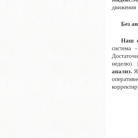
движения 
Без а
Наш 
система –
Достаточн
неделю).
анализ.
Ян
оперативн
корректир