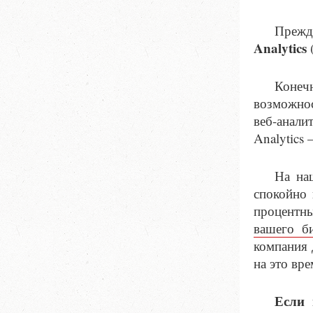
Прежд
Analytics
(
Конечн
возможнос
веб-анали
Analytics
На на
спокойно 
процентн
вашего би
компания 
на это вр
Если 