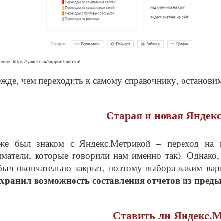
ние: https://yandex.ru/support/metrika/
жде, чем переходить к самому справочнику, останови
Старая и новая Яндек
же был знаком с Яндекс.Метрикой – переход на 
матели, которые говорили нам именно так). Однако
был окончательно закрыт, поэтому выбора каким вари
охранил возможность составления отчетов из преды
Ставить ли Яндекс.